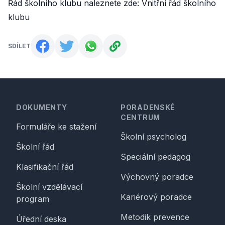
Řád školního klubu naleznete zde:
Vnitřní řád školního
klubu
SDÍLET
Footer
DOKUMENTY
PORADENSKÉ
CENTRUM
Formuláře ke stažení
Školní psycholog
Školní řád
Speciální pedagog
Klasifikační řád
Výchovný poradce
Školní vzdělávací
Kariérový poradce
program
Metodik prevence
Úřední deska