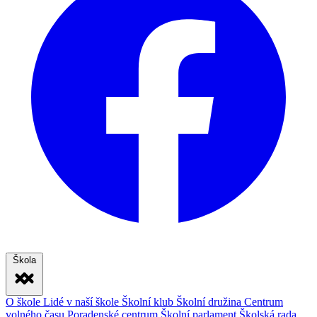
Škola
O škole
Lidé v naší škole
Školní klub
Školní družina
Centrum
volného času
Poradenské centrum
Školní parlament
Školská rada