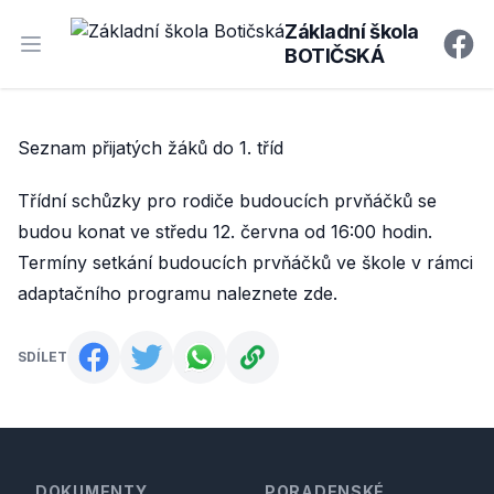
Základní škola
BOTIČSKÁ
Open main menu
Faceb
Seznam přijatých žáků do 1. tříd
Třídní schůzky pro rodiče budoucích prvňáčků se
budou konat ve středu 12. června od 16:00 hodin.
Termíny setkání budoucích prvňáčků ve škole v rámci
adaptačního programu naleznete
zde
.
SDÍLET
Footer
DOKUMENTY
PORADENSKÉ